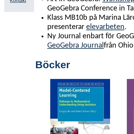
Kontakt
GeoGebra Conference in Tar
Klass MB10b på Marina Lär
presenterar
elevarbeten
.
Ny Journal enbart för Geo
GeoGebra Journal
från Ohio
Böcker