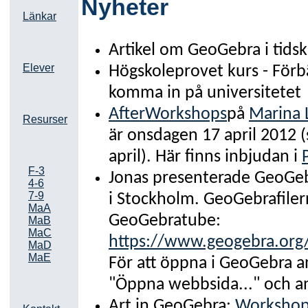
Nyheter
Länkar
Artikel om GeoGebra i tidsk
Elever
Högskoleprovet kurs - Förbä
komma in på universitetet
AfterWorkshops
på
Marina 
Resurser
är onsdagen 17 april 2012 (
april). Här finns inbjudan i
F-3
Jonas presenterade GeoGe
4-6
7-9
i Stockholm. GeoGebrafiler
MaA
GeoGebratube:
MaB
MaC
https://www.geogebra.org
MaD
MaE
För att öppna i GeoGebra
"Öppna webbsida..." och a
Art in GeoGebra:
Workshop